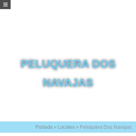
PELUQUERA DOS
NAVAJAS
Portada
»
Locales
»
Peluquera Dos Navajas