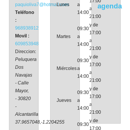
17:00
paquioliva7@hotmail.com
Lunes
a
agenda
a
Teléfono
14:00
21:00
:
y de
968938912
09:30
17:00
Movil :
Martes
a
a
609853948
14:00
21:00
Direccion:
y de
Peluquera
09:30
17:00
Dos
Miércoles
a
a
Navajas
14:00
21:00
- Calle
y de
Mayor,
09:30
17:00
- 30820
Jueves
a
a
-
14:00
21:00
Alcantarilla
y de
37.9657048,-1.2204255
09:30
17:00