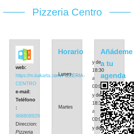
Pizzeria Centro
Horario
Añádeme
y de
a tu
web:
18:30
Lunes
agenda
https://m.bakarta.com/PIZZERIA-
a
CENTRO
00:00
e-mail:
y de
Teléfono
18:30
Martes
:
a
968808929
00:00
Direccion:
y de
Pizzeria