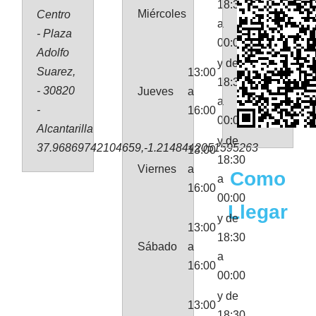
18:30
Miércoles
Centro
a
- Plaza
00:00
Adolfo
y de
Suarez,
13:00
18:30
- 30820
Jueves
a
a
-
16:00
00:00
Alcantarilla
y de
37.96869742104659,-1.2148442051595263
13:00
18:30
Viernes
a
Como
a
16:00
00:00
Llegar
y de
13:00
18:30
Sábado
a
a
16:00
00:00
y de
13:00
18:30