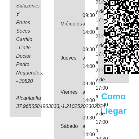
21:00
Salazones
y de
Y
09:30
17:00
Frutos
Miércoles
a
a
Secos
14:00
21:00
Carrillo
y de
- Calle
09:30
17:00
Doctor
Jueves
a
a
Pedro
14:00
21:00
Nogueroles,
y de
- 30820
09:30
17:00
-
Viernes
a
Como
a
Alcantarilla
14:00
21:00
37.9656584963833,-1.21025202302024
Llegar
y de
09:30
17:00
Sábado
a
a
14:00
20:30