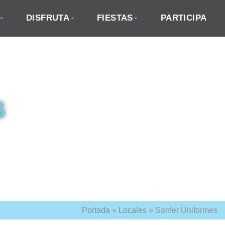
DISFRUTA
FIESTAS
PARTICIPA
S
Portada
»
Locales
»
Sanfer Uniformes