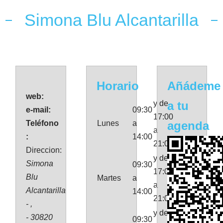
Simona Blu Alcantarilla
Horario
Añádeme
web:
y de
a tu
e-mail:
09:30
17:00
Teléfono
Lunes
a
agenda
a
:
14:00
21:00
Direccion:
y de
Simona
09:30
17:00
Blu
Martes
a
a
Alcantarilla
14:00
21:00
- ,
y de
- 30820
09:30