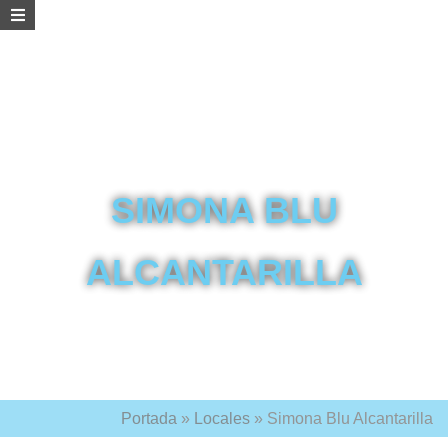
SIMONA BLU
ALCANTARILLA
Portada
»
Locales
»
Simona Blu Alcantarilla