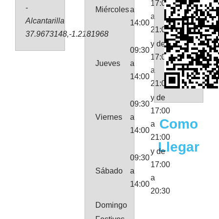
17:00
-
Miércoles
a
a
Alcantarilla
14:00
21:00
37.9673148,-1.2181968
y de
09:30
17:00
Jueves
a
a
14:00
21:00
y de
09:30
17:00
Viernes
a
Como
a
14:00
21:00
Llegar
y de
09:30
17:00
Sábado
a
a
14:00
20:30
Domingo