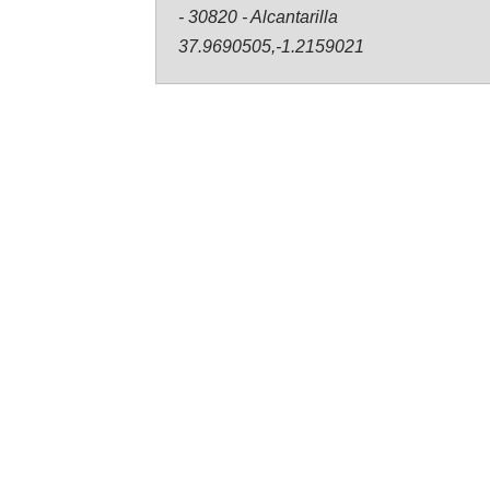
- 30820 - Alcantarilla
37.9690505,-1.2159021