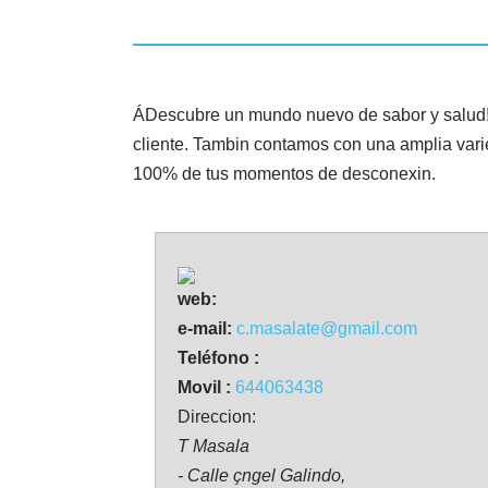
ÁDescubre un mundo nuevo de sabor y salud! E
cliente. Tambin contamos con una amplia varied
100% de tus momentos de desconexin.
web:
e-mail:
c.masalate@gmail.com
Teléfono :
Movil :
644063438
Direccion:
T Masala
- Calle çngel Galindo,