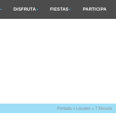
DISFRUTA
FIESTAS
PARTICIPA
Portada
»
Locales
»
T Masala