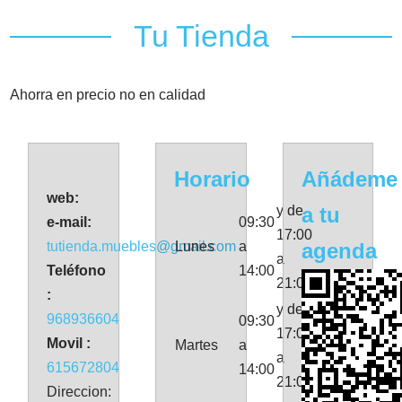
Tu Tienda
Ahorra en precio no en calidad
Horario
Añádeme
web:
y de
a tu
e-mail:
09:30
17:00
tutienda.muebles@gmail.com
Lunes
a
agenda
a
Teléfono
14:00
21:00
:
y de
968936604
09:30
17:00
Movil :
Martes
a
a
615672804
14:00
21:00
Direccion: