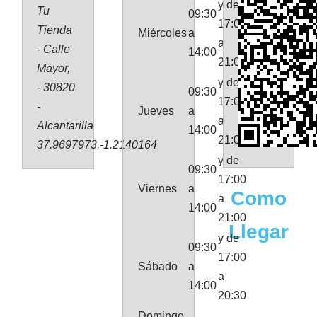
y de
Tu
09:30
17:00
Tienda
Miércoles
a
a
- Calle
14:00
21:00
Mayor,
y de
- 30820
09:30
17:00
-
Jueves
a
a
Alcantarilla
14:00
21:00
37.9697973,-1.2140164
y de
09:30
17:00
Viernes
a
Como
a
14:00
21:00
Llegar
y de
09:30
17:00
Sábado
a
a
14:00
20:30
Domingo