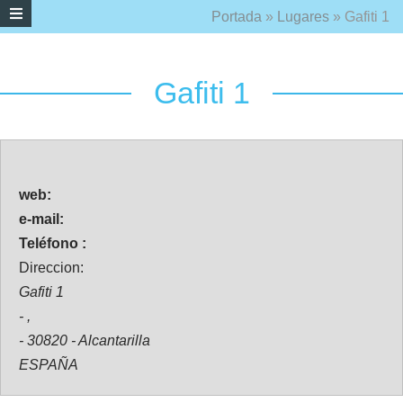
Portada
»
Lugares
»
Gafiti 1
Gafiti 1
web:
e-mail:
Teléfono :
Direccion:
Gafiti 1
- ,
- 30820 - Alcantarilla
ESPAÑA