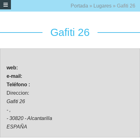
Portada
»
Lugares
»
Gafiti 26
Gafiti 26
web:
e-mail:
Teléfono :
Direccion:
Gafiti 26
- ,
- 30820 - Alcantarilla
ESPAÑA