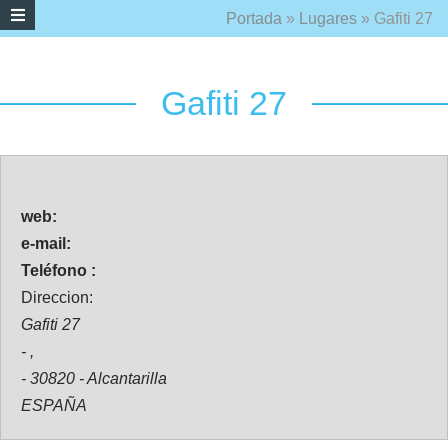
Portada
»
Lugares
»
Gafiti 27
Gafiti 27
web:
e-mail:
Teléfono :
Direccion:
Gafiti 27
- ,
- 30820 - Alcantarilla
ESPAÑA