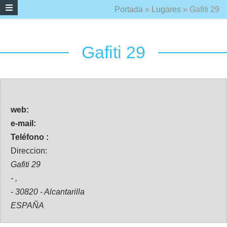
Portada
»
Lugares
»
Gafiti 29
Gafiti 29
web:
e-mail:
Teléfono :
Direccion:
Gafiti 29
- ,
- 30820 - Alcantarilla
ESPAÑA