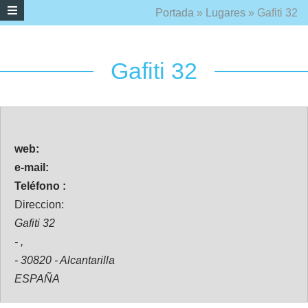
Portada
»
Lugares
»
Gafiti 32
Gafiti 32
web:
e-mail:
Teléfono :
Direccion:
Gafiti 32
- ,
- 30820 - Alcantarilla
ESPAÑA