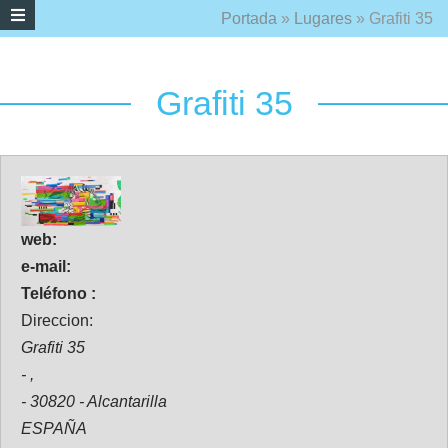
Portada
»
Lugares
»
Grafiti 35
Grafiti 35
web:
e-mail:
Teléfono :
Direccion:
Grafiti 35
- ,
- 30820 - Alcantarilla
ESPAÑA