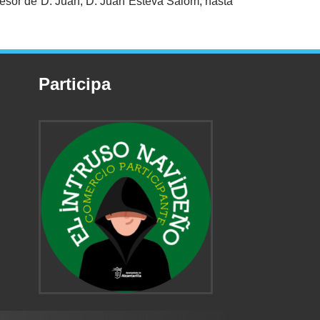
ucesor de D. Juan, D. Juan Esteva Salom, hasta
Participa