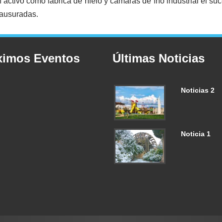
n activo como fábrica de hielo y cámaras de frío industrial el s
lausuradas.
ximos Eventos
Últimas Noticias
Noticias 2
Noticia 1