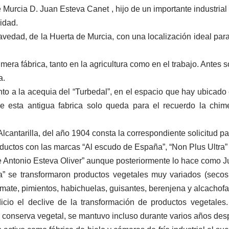
Murcia D. Juan Esteva Canet , hijo de un importante industrial
vidad.
ravedad, de la Huerta de Murcia, con una localización ideal para
ra fábrica, tanto en la agricultura como en el trabajo. Antes sol
a.
unto a la acequia del “Turbedal”, en el espacio que hay ubicado
e esta antigua fabrica solo queda para el recuerdo la chim
lcantarilla, del año 1904 consta la correspondiente solicitud par
oductos con las marcas “Al escudo de España”, “Non Plus Ultra” 
e Antonio Esteva Oliver” aunque posteriormente lo hace como J
se transformaron productos vegetales muy variados (secos, e
tomate, pimientos, habichuelas, guisantes, berenjena y alcachofa
cio el declive de la transformación de productos vegetales
 conserva vegetal, se mantuvo incluso durante varios años des