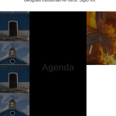
Geógrafo musulmán Al- Idrisi. Siglo XII.
Fie
imonio
Agenda