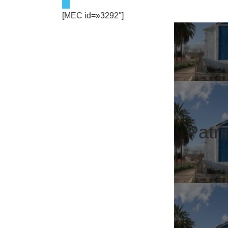
[MEC id=»3292″]
Patr