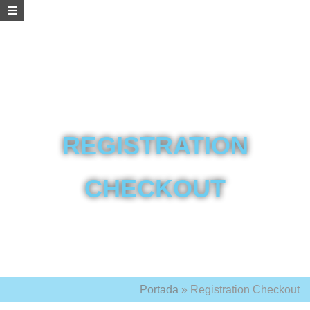
REGISTRATION
CHECKOUT
Portada
»
Registration Checkout