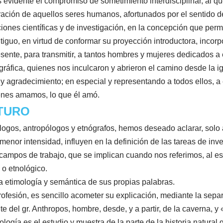
s evidente el compromiso de sometimiento interdisciplinar, al 
iración de aquellos seres humanos, afortunados por el sentido 
iones científicas y de investigación, en la concepción que perm
antiguo, en virtud de conformar su proyección introductora, inc
esente, para transmitir, a tantos hombres y mujeres dedicados a 
gráfica, quienes nos inculcaron y abrieron el camino desde la i
 agradecimiento; en especial y representando a todos ellos, a
enes amamos, lo que él amó.
UTURO
ogos, antropólogos y etnógrafos, hemos deseado aclarar, solo 
enor intensidad, influyen en la definición de las tareas de inv
 campos de trabajo, que se implican cuando nos referimos, al estu
 o etnológico.
a etimología y semántica de sus propias palabras.
rofesión, es sencillo acometer su explicación, mediante la sepa
 del gr. Anthropos, hombre, desde, y a partir, de la caverna, y 
logía es el estudio y muestra de la parte de la historia natural 