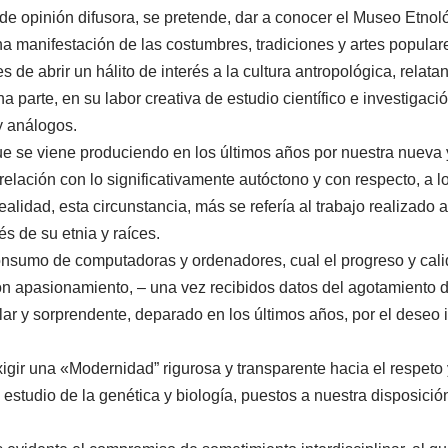
de opinión difusora, se pretende, dar a conocer el Museo Etnol
igna manifestación de las costumbres, tradiciones y artes popul
s de abrir un hálito de interés a la cultura antropológica, rela
a parte, en su labor creativa de estudio científico e investigació
y análogos.
e se viene produciendo en los últimos años por nuestra nueva 
relación con lo significativamente autóctono y con respecto, a 
ad, esta circunstancia, más se refería al trabajo realizado a f
s de su etnia y raíces.
nsumo de computadoras y ordenadores, cual el progreso y calid
on apasionamiento, – una vez recibidos datos del agotamiento 
ular y sorprendente, deparado en los últimos años, por el deseo
r una «Modernidad” rigurosa y transparente hacia el respeto 
 estudio de la genética y biología, puestos a nuestra disposició