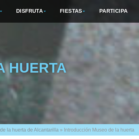
DISFRUTA
FIESTAS
PARTICIPA
A HUERTA
e la huerta de Alcantarilla
»
Introducción Museo de la huerta