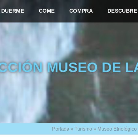
DUERME
COME
COMPRA
DESCUBRE
CCIÓN MUSEO DE L
Portada
»
Turismo
»
Museo Etnológico d