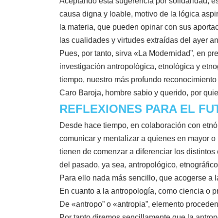
Aceptando esta sugerencia por solidaridad, e
causa digna y loable, motivo de la lógica asp
la materia, que pueden opinar con sus aportac
las cualidades y virtudes extraídas del ayer 
Pues, por tanto, sirva «La Modernidad”, en pr
investigación antropológica, etnológica y etno
tiempo, nuestro más profundo reconocimiento y
Caro Baroja, hombre sabio y querido, por qui
REFLEXIONES PARA EL F
Desde hace tiempo, en colaboración con etnól
comunicar y mentalizar a quienes en mayor o m
tienen de comenzar a diferenciar los distintos
del pasado, ya sea, antropológico, etnográfico
Para ello nada más sencillo, que acogerse a l
En cuanto a la antropología, como ciencia o p
De «antropo” o «antropia”, elemento procedente
Por tanto diremos sencillamente que la antropo