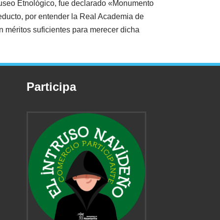
 Museo Etnológico, fue declarado «Monumento
cueducto, por entender la Real Academia de
n méritos suficientes para merecer dicha
Participa