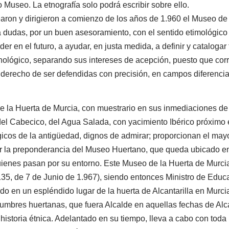
 Museo. La etnografía solo podrá escribir sobre ello.
earon y dirigieron a comienzo de los años de 1.960 el Museo d
 a dudas, por un buen asesoramiento, con el sentido etimológico 
der en el futuro, a ayudar, en justa medida, a definir y catalo
etnológico, separando sus intereses de acepción, puesto que cor
l derecho de ser defendidas con precisión, en campos diferenci
e la Huerta de Murcia, con muestrario en sus inmediaciones de 
el Cabecico, del Agua Salada, con yacimiento Ibérico próximo 
icos de la antigüedad, dignos de admirar; proporcionan el mayo
icar la preponderancia del Museo Huertano, que queda ubicado e
uienes pasan por su entorno. Este Museo de la Huerta de Murcia
º 135, de 7 de Junio de 1.967), siendo entonces Ministro de Ed
do en un espléndido lugar de la huerta de Alcantarilla en Murci
umbres huertanas, que fuera Alcalde en aquellas fechas de Alc
istoria étnica. Adelantado en su tiempo, lleva a cabo con toda