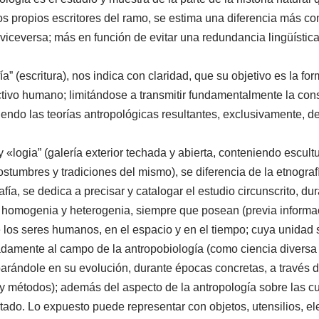
 los propios escritores del ramo, se estima una diferencia más c
a viceversa; más en función de evitar una redundancia lingüística
fía” (escritura), nos indica con claridad, que su objetivo es la f
tivo humano; limitándose a transmitir fundamentalmente la consti
iendo las teorías antropológicas resultantes, exclusivamente, d
y «logia” (galería exterior techada y abierta, conteniendo escu
ostumbres y tradiciones del mismo), se diferencia de la etnogra
fía, se dedica a precisar y catalogar el estudio circunscrito, d
 homogenia y heterogenia, siempre que posean (previa informació
 los seres humanos, en el espacio y en el tiempo; cuya unidad
adamente al campo de la antropobiología (como ciencia diversa d
arándole en su evolución, durante épocas concretas, a través d
y métodos); además del aspecto de la antropología sobre las cul
ado. Lo expuesto puede representar con objetos, utensilios, ele