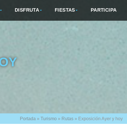
DISFRUTA
FIESTAS
PARTICIPA
HOY
Portada
»
Turismo
»
Rutas
»
Exposición Ayer y hoy