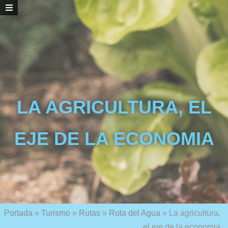
LA AGRICULTURA, EL
EJE DE LA ECONOMIA
Portada
»
Turismo
»
Rutas
»
Ruta del Agua
»
La agricultura,
el eje de la economia