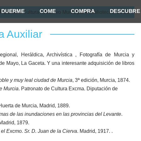
DUERME
COME
COMPRA
DESCUBRE
Portada
»
Cultura
»
Archivo Municipal
»
Biblioteca Auxiliar
a Auxiliar
gional, Heráldica, Archivística , Fotografía de Murcia y
 de Mayo
, La Gaceta. Y una interesante adquisición de libros
oble y muy leal ciudad de Murcia
,
3ª edición, Murcia, 1874.
e Murcia
. Patronato de Cultura Excma. Diputación de
uerta de Murcia,
Madrid, 1889.
timas de las inundaciones en las provincias del Levante
.
Madrid, 1879.
 el Excmo. Sr. D. Juan de la Cierva
. Madrid, 1917. .