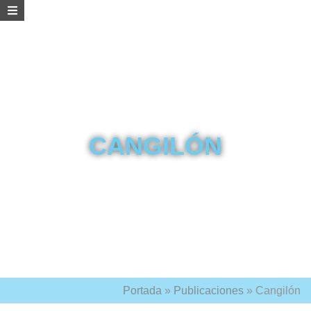
CANGILÓN
Portada
»
Publicaciones
»
Cangilón