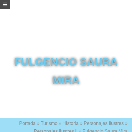
FULGENCIO SAURA
MIRA
Portada
»
Turismo
»
Historia
»
Personajes Ilustres
»
Personajes ilustres II
»
Fulgencio Saura Mira